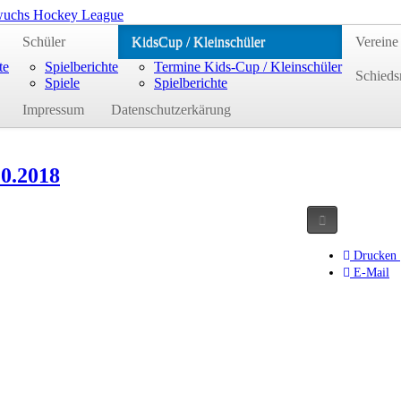
uchs Hockey League
Schüler
KidsCup / Kleinschüler
Vereine
te
Spielberichte
Termine Kids-Cup / Kleinschüler
Schieds
Spiele
Spielberichte
Impressum
Datenschutzerkärung
10.2018
Drucken
E-Mail