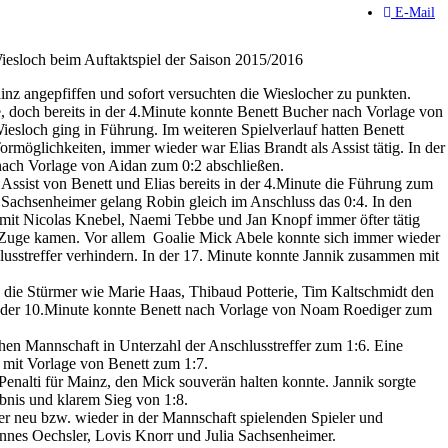
E-Mail
sloch beim Auftaktspiel der Saison 2015/2016
nz angepfiffen und sofort versuchten die Wieslocher zu punkten.
, doch bereits in der 4.Minute konnte Benett Bucher nach Vorlage von
esloch ging in Führung. Im weiteren Spielverlauf hatten Benett
möglichkeiten, immer wieder war Elias Brandt als Assist tätig. In der
 nach Vorlage von Aidan zum 0:2 abschließen.
 Assist von Benett und Elias bereits in der 4.Minute die Führung zum
 Sachsenheimer gelang Robin gleich im Anschluss das 0:4. In den
mit Nicolas Knebel, Naemi Tebbe und Jan Knopf immer öfter tätig
 Zuge kamen. Vor allem Goalie Mick Abele konnte sich immer wieder
lusstreffer verhindern. In der 17. Minute konnte Jannik zusammen mit
ten die Stürmer wie Marie Haas, Thibaud Potterie, Tim Kaltschmidt den
in der 10.Minute konnte Benett nach Vorlage von Noam Roediger zum
hen Mannschaft in Unterzahl der Anschlusstreffer zum 1:6. Eine
k mit Vorlage von Benett zum 1:7.
 Penalti für Mainz, den Mick souverän halten konnte. Jannik sorgte
nis und klarem Sieg von 1:8.
der neu bzw. wieder in der Mannschaft spielenden Spieler und
nnes Oechsler, Lovis Knorr und Julia Sachsenheimer.