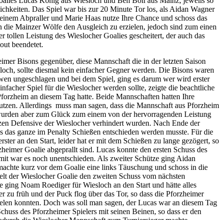
oalies Lucas König aus Wiesloch und Ben Boll aus Mainz, jeweils so
chkeiten. Das Spiel war bis zur 20 Minute Tor los, als Aidan Wagner
u einem Abpraller und Marie Haas nutze Ihre Chance und schoss das
 die Mainzer Wölfe den Ausgleich zu erzielen, jedoch sind zum einen
r tollen Leistung des Wieslocher Goalies gescheitert, der auch das
out beendetet.
eimer Bisons gegenüber, diese Mannschaft die in der letzten Saison
ch, sollte diesmal kein einfacher Gegner werden. Die Bisons waren
wen ungeschlagen und bei dem Spiel, ging es darum wer wird erster
nfacher Spiel für die Wieslocher werden sollte, zeigte die beachtliche
Pforzheim an diesem Tag hatte. Beide Mannschaften hatten Ihre
utzen. Allerdings muss man sagen, dass die Mannschaft aus Pforzheim
 wurden aber zum Glück zum einem von der hervorragenden Leistung
zen Defensive der Wieslocher verhindert wurden. Nach Ende der
dass das ganze im Penalty Schießen entschieden werden musste. Für die
ster an den Start, leider hat er mit dem Schießen zu lange gezögert, so
heimer Goalie abgeprallt sind. Lucas konnte den ersten Schuss des
amit war es noch unentschieden. Als zweiter Schütze ging Aidan
machte kurz vor dem Goalie eine links Täuschung und schoss in die
elt der Wieslocher Goalie den zweiten Schuss vom nächsten
ze ging Noam Roediger für Wiesloch an den Start und hätte alles
er zu früh und der Puck flog über das Tor, so dass die Pforzheimer
elen konnten. Doch was soll man sagen, der Lucas war an diesem Tag
chuss des Pforzheimer Spielers mit seinen Beinen, so dass er den