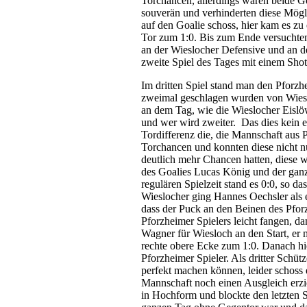
Torchancen, allerdings waren beide G
souverän und verhinderten diese Mögli
auf den Goalie schoss, hier kam es z
Tor zum 1:0. Bis zum Ende versuchten
an der Wieslocher Defensive und an de
zweite Spiel des Tages mit einem Shot
Im dritten Spiel stand man den Pforzh
zweimal geschlagen wurden von Wieslo
an dem Tag, wie die Wieslocher Eislö
und wer wird zweiter. Das dies kein ei
Tordifferenz die, die Mannschaft aus 
Torchancen und konnten diese nicht n
deutlich mehr Chancen hatten, diese
des Goalies Lucas König und der gan
regulären Spielzeit stand es 0:0, so 
Wieslocher ging Hannes Oechsler als er
dass der Puck an den Beinen des Pforz
Pforzheimer Spielers leicht fangen, d
Wagner für Wiesloch an den Start, er 
rechte obere Ecke zum 1:0. Danach hi
Pforzheimer Spieler. Als dritter Schüt
perfekt machen können, leider schoss 
Mannschaft noch einen Ausgleich erzi
in Hochform und blockte den letzten S