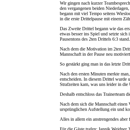
Wir gingen nach kurzer Teambesprechu
den vergangenen beiden Niederlagen, di
begann mit viel Tempo seitens Wiesloc
in die erste Drittelpause mit einem Zä
Das Zweite Drittel begann wie das er
etwas besser ins Spiel und setzte sich
Pausentons des 2ten Drittels 6:3 stand.
Nach dem die Motivation im 2ten Dritt
Mannschaft in der Pause neu motivier
So gestärkt ging man in das letzte Dritt
Nach den ersten Minuten merkte man, d
entscheiden. In diesem Drittel wurde 
Strafzeiten kam, was uns leider in di
Deshalb entschloss das Trainerteam d
Nach dem sich die Mannschaft einen Vo
ursprünglichen Aufstellung ein und ko
Alles in allem ein anstrengendes aber 
Für die Gäste trafen: Jannik Weidner