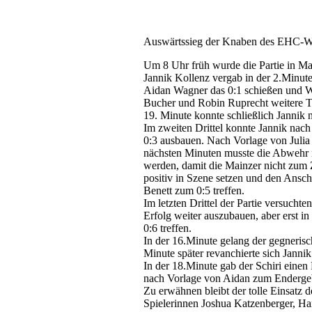
Auswärtssieg der Knaben des EHC-Wie
Um 8 Uhr früh wurde die Partie in Mai
Jannik Kollenz vergab in der 2.Minute
Aidan Wagner das 0:1 schießen und Wi
Bucher und Robin Ruprecht weitere Tor
19. Minute konnte schließlich Jannik
Im zweiten Drittel konnte Jannik nach
0:3 ausbauen. Nach Vorlage von Julia
nächsten Minuten musste die Abwehr 
werden, damit die Mainzer nicht zum
positiv in Szene setzen und den Ansch
Benett zum 0:5 treffen.
Im letzten Drittel der Partie versuch
Erfolg weiter auszubauen, aber erst 
0:6 treffen.
In der 16.Minute gelang der gegnerisc
Minute später revanchierte sich Janni
In der 18.Minute gab der Schiri einen
nach Vorlage von Aidan zum Endergeb
Zu erwähnen bleibt der tolle Einsatz 
Spielerinnen Joshua Katzenberger, Ha