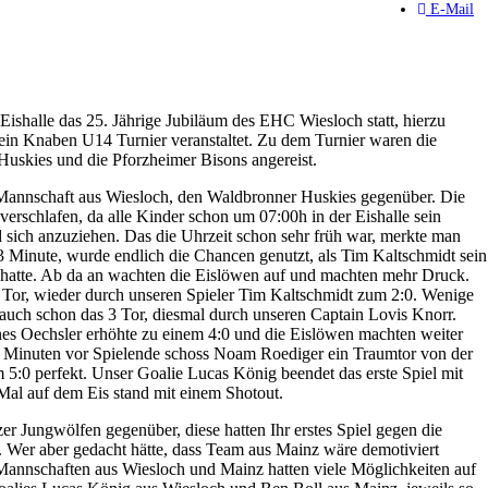
E-Mail
ishalle das 25. Jährige Jubiläum des EHC Wiesloch statt, hierzu
in Knaben U14 Turnier veranstaltet. Zu dem Turnier waren die
uskies und die Pforzheimer Bisons angereist.
 Mannschaft aus Wiesloch, den Waldbronner Huskies gegenüber. Die
verschlafen, da alle Kinder schon um 07:00h in der Eishalle sein
ich anzuziehen. Das die Uhrzeit schon sehr früh war, merkte man
3 Minute, wurde endlich die Chancen genutzt, als Tim Kaltschmidt sein
 hatte. Ab da an wachten die Eislöwen auf und machten mehr Druck.
e Tor, wieder durch unseren Spieler Tim Kaltschmidt zum 2:0. Wenige
 auch schon das 3 Tor, diesmal durch unseren Captain Lovis Knorr.
es Oechsler erhöhte zu einem 4:0 und die Eislöwen machten weiter
 Minuten vor Spielende schoss Noam Roediger ein Traumtor von der
 5:0 perfekt. Unser Goalie Lucas König beendet das erste Spiel mit
Mal auf dem Eis stand mit einem Shotout.
r Jungwölfen gegenüber, diese hatten Ihr erstes Spiel gegen die
. Wer aber gedacht hätte, dass Team aus Mainz wäre demotiviert
 Mannschaften aus Wiesloch und Mainz hatten viele Möglichkeiten auf