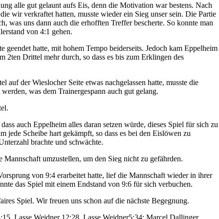
ng alle gut gelaunt aufs Eis, denn die Motivation war bestens. Nach
e wir verkraftet hatten, musste wieder ein Sieg unser sein. Die Partie
h, was uns dann auch die erhofften Treffer bescherte. So konnte man
hlerstand von 4:1 gehen.
ste geendet hatte, mit hohem Tempo beiderseits. Jedoch kam Eppelheim
 im 2ten Drittel mehr durch, so dass es bis zum Erklingen des
el auf der Wieslocher Seite etwas nachgelassen hatte, musste die
t werden, was dem Trainergespann auch gut gelang.
el.
ass auch Eppelheim alles daran setzen würde, dieses Spiel für sich zu
um jede Scheibe hart gekämpft, so dass es bei den Eislöwen zu
e Unterzahl brachte und schwächte.
ie Mannschaft umzustellen, um den Sieg nicht zu gefährden.
rsprung von 9:4 erarbeitet hatte, lief die Mannschaft wieder in ihrer
nnte das Spiel mit einem Endstand von 9:6 für sich verbuchen.
faires Spiel. Wir freuen uns schon auf die nächste Begegnung.
 3:15, Lasse Weidner 12:28, Lasse Weidner5:34; Marcel Dallinger