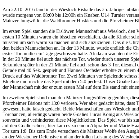
Am 22.10. 2016 fand in der Wiesloch Eishalle das 25. Jährige Jubilä
wurde morgens von 08:00 bis 12:00h ein Knaben U14 Turnier veranst
Mainzer Jungwölfe, die Waldbronner Huskies und die Pforzheimer Bis
Im ersten Spiel standen die Eislöwen Mannschaft aus Wiesloch, den
ersten 10 Minuten waren ein bisschen verschlafen, da alle Kinder sch
mussten um sich warm zu machen und sich anzuziehen. Das die Uhrze
den beiden Mannschaften an. In der 13 Minute, wurde endlich die Cha
erstes Tor an diesem Tage geschossen hatte. Ab da an wachten die E
In der 20 Minute fiel auch das nächste Tor, wieder durch unseren Sp
Sekunden später in der 21 Minute fiel auch schon das 3 Tor, diesmal
Gerade mal 40 Sek. gespielt und Hannes Oechsler erhöhte zu einem 
Druck auf das Waldbronner Tor. Zwei Minuten vor Spielende schoss
Blueline und machte das Spiel mit dem 5:0 perfekt. Unser Goalie Luc
der Mannschaft mit der er zum ersten Mal auf dem Eis stand mit eine
Im zweiten Spiel stand man den Mainzer Jungwölfen gegenüber, diese 
Pforzheimer Bisions mit 13:0 verloren. Wer aber gedacht hätte, dass
gewesen, hatte falsch gedacht. Beide Mannschaften aus Wiesloch und
Torchancen, allerdings waren beide Goalies Lucas König aus Wiesloc
souverän und verhinderten diese Möglichkeiten. Das Spiel war bis zu
auf den Goalie schoss, hier kam es zu einem Abpraller und Marie Ha
Tor zum 1:0. Bis zum Ende versuchten die Mainzer Wölfe den Ausglei
an der Wieslocher Defensive und an der tollen Leistung des Wiesloche