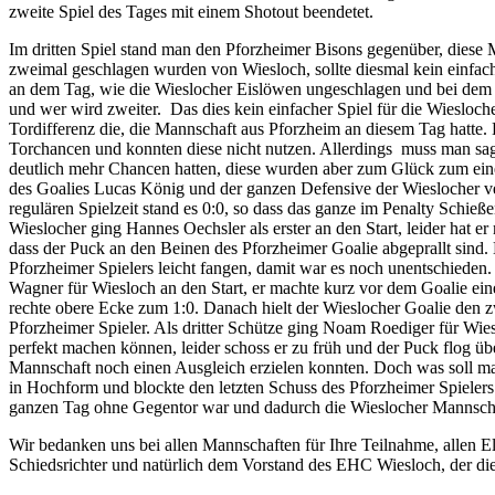
zweite Spiel des Tages mit einem Shotout beendetet.
Im dritten Spiel stand man den Pforzheimer Bisons gegenüber, diese M
zweimal geschlagen wurden von Wiesloch, sollte diesmal kein einfa
an dem Tag, wie die Wieslocher Eislöwen ungeschlagen und bei dem S
und wer wird zweiter. Das dies kein einfacher Spiel für die Wiesloche
Tordifferenz die, die Mannschaft aus Pforzheim an diesem Tag hatte.
Torchancen und konnten diese nicht nutzen. Allerdings muss man sa
deutlich mehr Chancen hatten, diese wurden aber zum Glück zum ei
des Goalies Lucas König und der ganzen Defensive der Wieslocher v
regulären Spielzeit stand es 0:0, so dass das ganze im Penalty Schie
Wieslocher ging Hannes Oechsler als erster an den Start, leider hat e
dass der Puck an den Beinen des Pforzheimer Goalie abgeprallt sind.
Pforzheimer Spielers leicht fangen, damit war es noch unentschieden.
Wagner für Wiesloch an den Start, er machte kurz vor dem Goalie ein
rechte obere Ecke zum 1:0. Danach hielt der Wieslocher Goalie den 
Pforzheimer Spieler. Als dritter Schütze ging Noam Roediger für Wiesl
perfekt machen können, leider schoss er zu früh und der Puck flog üb
Mannschaft noch einen Ausgleich erzielen konnten. Doch was soll m
in Hochform und blockte den letzten Schuss des Pforzheimer Spielers 
ganzen Tag ohne Gegentor war und dadurch die Wieslocher Mannscha
Wir bedanken uns bei allen Mannschaften für Ihre Teilnahme, allen Elt
Schiedsrichter und natürlich dem Vorstand des EHC Wiesloch, der dies