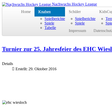
Nachwuchs Hockey League
Home
Knaben
Schüler
KidsCup
Spielberichte
Spielberichte
Ter
Spiele
Spiele
Spie
Tabelle
Impressum
Datenschut
Turnier zur 25. Jahresfeier des EHC Wies
Details
Erstellt: 29. Oktober 2016